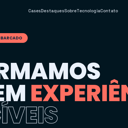
Cases
Destaques
Sobre
Tecnologia
Contato
EMBARCADO
R
M
A
M
O
S
E
M
E
X
P
E
R
I
Ê
C
Í
V
E
I
S