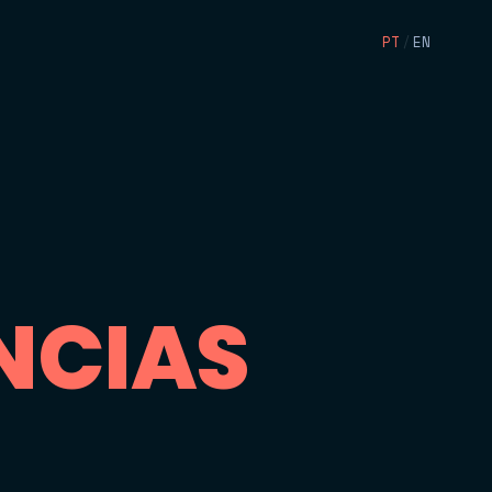
PT
/
EN
N
C
I
A
S