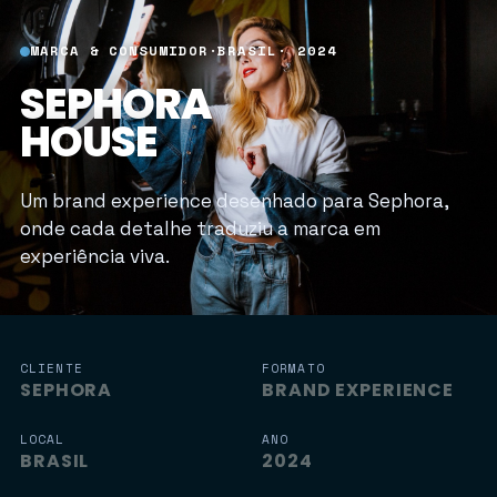
MARCA & CONSUMIDOR
·
BRASIL
· 2024
SEPHORA
HOUSE
Um brand experience desenhado para Sephora,
onde cada detalhe traduziu a marca em
experiência viva.
CLIENTE
FORMATO
SEPHORA
BRAND EXPERIENCE
LOCAL
ANO
BRASIL
2024