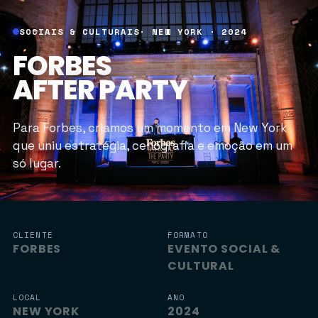
SOCIAIS & CULTURAIS
· NEW YORK · 2024
FORBES
AFTER PARTY
Para Forbes, criamos um momento em New York
que uniu estratégia, cenografia e emoção em um
só lugar.
CLIENTE
FORMATO
FORBES
EVENTO SOCIAL &
CULTURAL
LOCAL
ANO
NEW YORK
2024