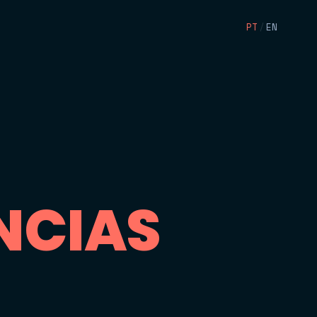
PT
/
EN
N
C
I
A
S